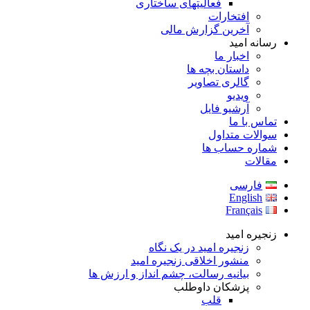
فعالیتهای ساختاری
افتخارات
آخرین گزارش مالی
رسانه امید
اخبار ما
داستان بچه ها
گالری تصاویر
ویدیو
آرشیو فایل
تماس با ما
سوالات متداول
شماره حساب ها
مقالات
فارسی
English
Français
زنجیره امید
زنجیره امید در یک نگاه
منشور اخلاقی زنجیره امید
بیانیه رسالت، چشم انداز و ارزش ها
پزشکان داوطلب
قلب