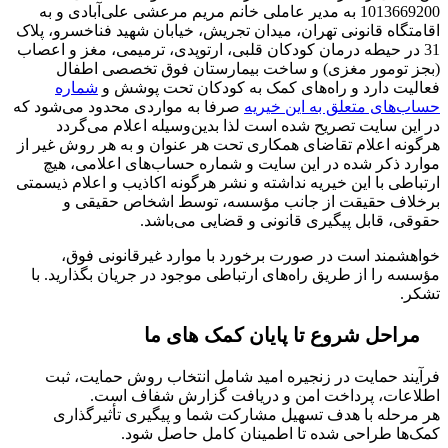
1013669200 به مدیر عاملی خانم مریم مرعشی علی‌آبادی و به
اقامتگاه قانونی تهران، میدان تجریش، خیابان شهید فناخسرو، پلاک
31 در حیطه درمان کودکان قلبی، ارتوپدی، ترمیمی، مغز و اعصاب
(بجز تومور مغزی) و ساخت بیمارستان فوق تخصصی اطفال
فعالیت دارد و راه‌های کمک به کودکان تحت پوشش و
شماره‌
حساب‌های متعلق به این خیریه
صرفا به مواردی محدود می‌شود که
در این سایت تصریح شده است لذا بدین‌وسیله اعلام می‌گردد
هرگونه اعلام تقاضای همکاری تحت هر عنوان و به هر روش غیر از
موارد ذکر شده در این سایت و شماره حساب‌های اعلامی، هیچ
ارتباطی با این خیریه نداشته و نشر هرگونه اکاذیب و اعلام ذیسمتی
برخلاف حقیقت از جانب مؤسسه، توسط اشخاص حقیقی و
حقوقی، قابل پیگیری قانونی و قضایی می‌باشد.
خواهشمند است در صورت برخورد با موارد غیرقانونی فوق،
مؤسسه را از طریق راه‌های ارتباطی موجود در جریان بگذارید. با
تشکر.
مراحل شروع تا پایان کمک های ما
فرآیند حمایت در زنجیره امید شامل انتخاب روش حمایت، ثبت
اطلاعات، پرداخت امن و دریافت گزارش شفاف است.
هر مرحله با هدف تسهیل مشارکت شما و پیگیری تأثیرگذاری
کمک‌ها طراحی شده تا اطمینان کامل حاصل شود.