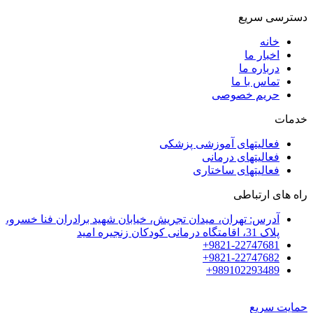
دسترسی سریع
خانه
اخبار ما
درباره ما
تماس با ما
حریم خصوصی
خدمات
فعالیتهای آموزشی پزشکی
فعالیتهای درمانی
فعالیتهای ساختاری
راه های ارتباطی
آدرس: تهران، میدان تجریش، خیابان شهید برادران فنا خسرو،
پلاک 31، اقامتگاه درمانی کودکان زنجیره امید
9821-22747681+
9821-22747682+
989102293489+
حمایت سریع