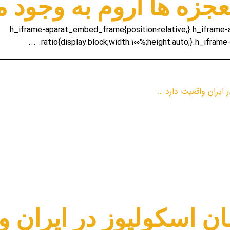
جزه ها آروم به وجود م
.h_iframe-aparat_embed_frame{position:relative;}.h_ifram
.ratio{display:block;width:100%;height:auto;}.h_iframe
ان اسکولیوز در ایران و