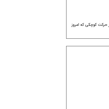
iframe{posi;} ندا فقط 5 سالشه اما برای هر حرکت کوچکی که امروز