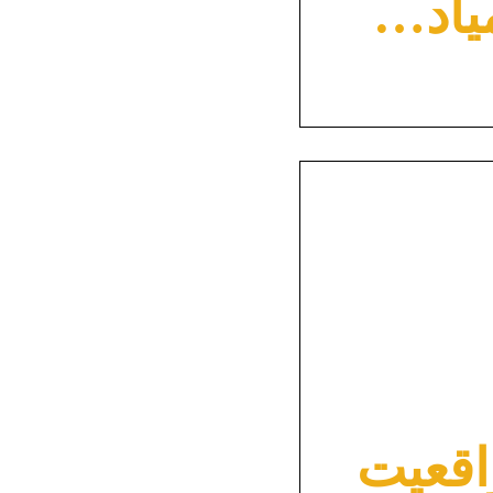
یاد…
اقعیت