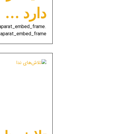
دارد …
e-aparat_embed_frame
-aparat_embed_frame ...