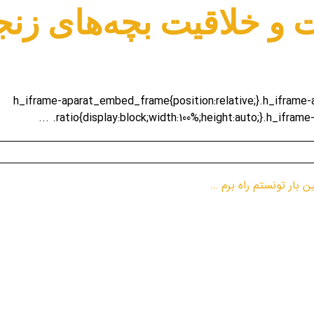
و خلاقیت بچه‌های زنج
.h_iframe-aparat_embed_frame{position:relative;}.h_ifram
.ratio{display:block;width:100%;height:auto;}.h_iframe