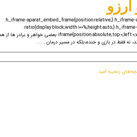
آرزو
.h_iframe-aparat_embed_frame{position:relative;}.h_ifram
.ratio{display:block;width:100%;height:auto;}.h_ifr
iframe{position:absolute;top:0;left:0;width:100%;height:100%;} بع
نه فقط در بازی و خنده،بلکه در مسیر درمان ......