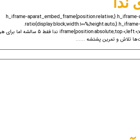
 ندا
.h_iframe-aparat_embed_frame{position:relative;}.h_ifram
.ratio{display:block;width:100%;height:auto;}.h_ifr
tion:absolute;top:0;left:0;width:100%;height:100%
‌ها تلاش و تمرین پشتشه ......