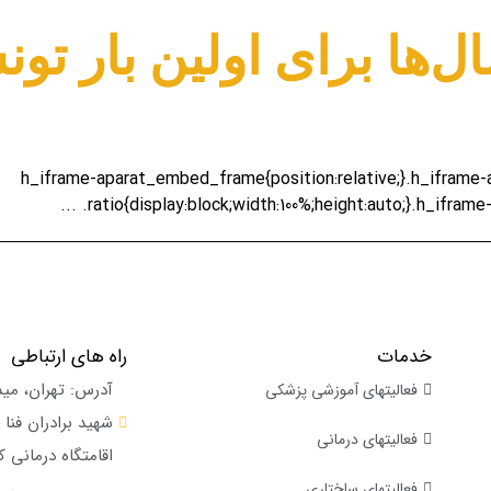
ل‌ها برای اولین بار تون
.h_iframe-aparat_embed_frame{position:relative;}.h_ifram
.ratio{display:block;width:100%;height:auto;}.h_iframe
خدمات
راه های ارتباطی
آدرس: تهران، می
فعالیتهای آموزشی پزشکی
فعالیتهای درمانی
اقامتگاه درمانی ک
فعالیتهای ساختاری