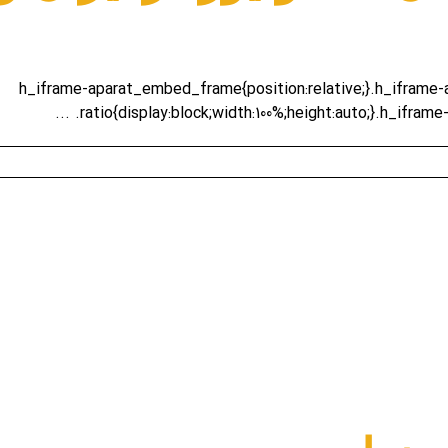
.h_iframe-aparat_embed_frame{position:relative;}.h_ifram
.ratio{display:block;width:100%;height:auto;}.h_iframe