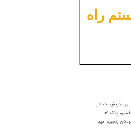
ستم راه
دان تجریش، خیابان
شهید برادران فنا خسرو، پلاک 31،
ودکان زنجیره امید