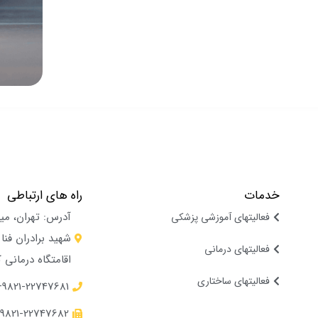
خدمات
راه های ارتباطی
آدرس: تهران، می
فعالیتهای آموزشی پزشکی
فعالیتهای درمانی
اقامتگاه درمانی 
فعالیتهای ساختاری
9821-22747681+
9821-22747682+