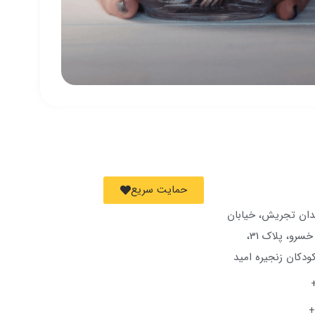
حمایت سریع
دان تجریش، خیابان
شهید برادران فنا خسرو، پلاک 31،
کودکان زنجیره امید